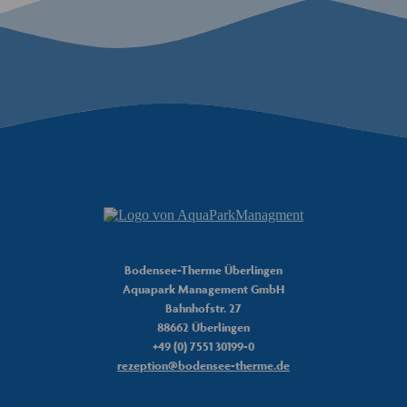
Peet
Bodensee-Therme Chatbot
Hinweis: Peet basiert auf künstlicher Intelligenz und kann Fehler machen.
Überprüfen Sie wichtige Informationen.
Peet
Bodensee-Therme Überlingen
Aquapark Management GmbH
Hallo. Wie kann ich helfen?
Bahnhofstr. 27
88662 Überlingen
+49 (0) 7551 30199-0
rezeption@bodensee-therme.de