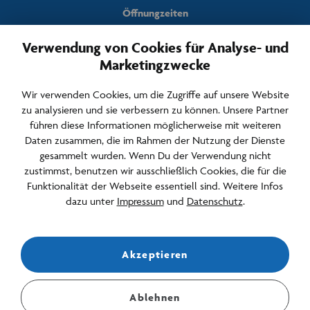
Öffnungzeiten
Täglich von
Verwendung von Cookies für Analyse- und
10 – 22 Uhr
Marketingzwecke
Häufige Fragen & Kontakt
Wir verwenden Cookies, um die Zugriffe auf unsere Website
Newsletter & Archiv
zu analysieren und sie verbessern zu können. Unsere Partner
Anfahrt & Parken
führen diese Informationen möglicherweise mit weiteren
Daten zusammen, die im Rahmen der Nutzung der Dienste
Jobs
gesammelt wurden. Wenn Du der Verwendung nicht
zustimmst, benutzen wir ausschließlich Cookies, die für die
Barrierefreiheit
Funktionalität der Webseite essentiell sind. Weitere Infos
dazu unter
Impressum
und
Datenschutz
.
Newsletter abonnieren
Akzeptieren
Bleiben Sie über Events, Angebote und Aktuelles informiert.
E-Mail Adresse für den Newsletter
Ablehnen
Stelle mir eine Frage...