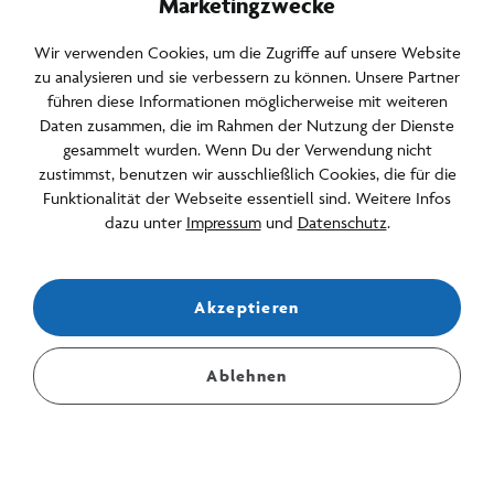
Marketingzwecke
Häufige Fragen & Kontakt
Wir verwenden Cookies, um die Zugriffe auf unsere Website
Newsletter & Archiv
zu analysieren und sie verbessern zu können. Unsere Partner
Anfahrt & Parken
führen diese Informationen möglicherweise mit weiteren
Daten zusammen, die im Rahmen der Nutzung der Dienste
Jobs
gesammelt wurden. Wenn Du der Verwendung nicht
zustimmst, benutzen wir ausschließlich Cookies, die für die
Barrierefreiheit
Funktionalität der Webseite essentiell sind. Weitere Infos
dazu unter
Impressum
und
Datenschutz
.
Newsletter abonnieren
Akzeptieren
Bleiben Sie über Events, Angebote und Aktuelles informiert.
E-Mail Adresse für den Newsletter
Ablehnen
Stelle mir eine Frage...
Deutsch
English