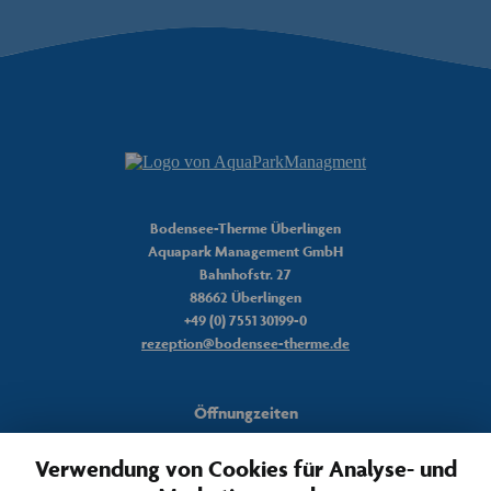
Peet
Bodensee-Therme Chatbot
Hinweis: Peet basiert auf künstlicher Intelligenz und kann Fehler machen.
Überprüfen Sie wichtige Informationen.
Peet
Bodensee-Therme Überlingen
Aquapark Management GmbH
Hallo. Wie kann ich helfen?
Bahnhofstr. 27
88662 Überlingen
+49 (0) 7551 30199-0
rezeption@bodensee-therme.de
Öffnungzeiten
Täglich von
Verwendung von Cookies für Analyse- und
10 – 22 Uhr