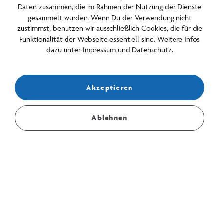
Daten zusammen, die im Rahmen der Nutzung der Dienste
Jobs
gesammelt wurden. Wenn Du der Verwendung nicht
zustimmst, benutzen wir ausschließlich Cookies, die für die
Barrierefreiheit
Funktionalität der Webseite essentiell sind. Weitere Infos
dazu unter
Impressum
und
Datenschutz
.
Newsletter abonnieren
Akzeptieren
Bleiben Sie über Events, Angebote und Aktuelles informiert.
E-Mail Adresse für den Newsletter
Ablehnen
Stelle mir eine Frage...
Deutsch
English
AGB
Hinweisgeberschutzgesetz
Barrierefreiheitserklaerung
Leichte Sprache
Impressum
Datenschutz