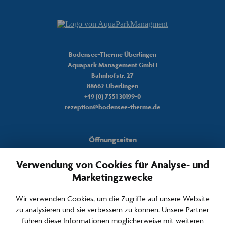
Hinweis: Peet basiert auf künstlicher Intelligenz und kann Fehler machen.
Überprüfen Sie wichtige Informationen.
Peet
Bodensee-Therme Überlingen
Aquapark Management GmbH
Hallo. Wie kann ich helfen?
Bahnhofstr. 27
88662 Überlingen
+49 (0) 7551 30199-0
rezeption@bodensee-therme.de
Öffnungzeiten
Täglich von
Verwendung von Cookies für Analyse- und
10 – 22 Uhr
Marketingzwecke
Häufige Fragen & Kontakt
Wir verwenden Cookies, um die Zugriffe auf unsere Website
Newsletter & Archiv
zu analysieren und sie verbessern zu können. Unsere Partner
Anfahrt & Parken
führen diese Informationen möglicherweise mit weiteren