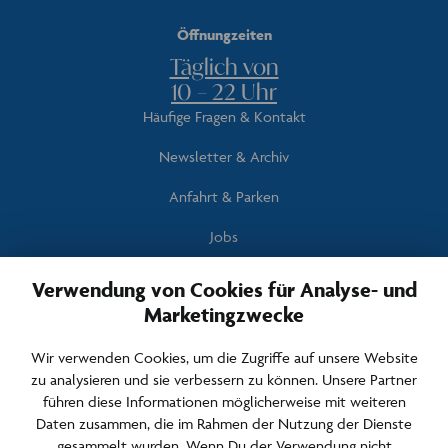
Hinweis: Peet basiert auf künstlicher Intelligenz und kann Fehler machen.
Überprüfen Sie wichtige Informationen.
Öffnungzeiten
Täglich von
Peet
10 – 22 Uhr
Hallo. Wie kann ich helfen?
Häufige Fragen & Kontakt
Newsletter & Archiv
Anfahrt & Parken
Jobs
Barrierefreiheit
Verwendung von Cookies für Analyse- und
Marketingzwecke
Newsletter abonnieren
Wir verwenden Cookies, um die Zugriffe auf unsere Website
zu analysieren und sie verbessern zu können. Unsere Partner
Bleiben Sie über Events, Angebote und Aktuelles informiert.
führen diese Informationen möglicherweise mit weiteren
Daten zusammen, die im Rahmen der Nutzung der Dienste
E-Mail Adresse für den Newsletter
gesammelt wurden. Wenn Du der Verwendung nicht