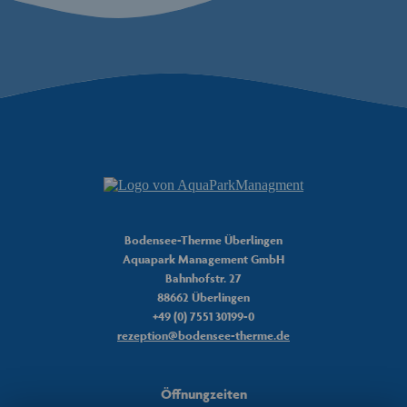
Peet
Bodensee-Therme Chatbot
Hinweis: Peet basiert auf künstlicher Intelligenz und kann Fehler machen.
Überprüfen Sie wichtige Informationen.
Peet
Bodensee-Therme Überlingen
Aquapark Management GmbH
Hallo. Wie kann ich helfen?
Bahnhofstr. 27
88662 Überlingen
+49 (0) 7551 30199-0
rezeption@bodensee-therme.de
Öffnungzeiten