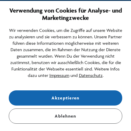
Täglich von
Verwendung von Cookies für Analyse- und
10 – 22 Uhr
Marketingzwecke
Häufige Fragen & Kontakt
Wir verwenden Cookies, um die Zugriffe auf unsere Website
Newsletter & Archiv
zu analysieren und sie verbessern zu können. Unsere Partner
Anfahrt & Parken
führen diese Informationen möglicherweise mit weiteren
Daten zusammen, die im Rahmen der Nutzung der Dienste
Jobs
gesammelt wurden. Wenn Du der Verwendung nicht
zustimmst, benutzen wir ausschließlich Cookies, die für die
Barrierefreiheit
Funktionalität der Webseite essentiell sind. Weitere Infos
dazu unter
Impressum
und
Datenschutz
.
Newsletter abonnieren
Akzeptieren
Bleiben Sie über Events, Angebote und Aktuelles informiert.
E-Mail Adresse für den Newsletter
Ablehnen
Stelle mir eine Frage...