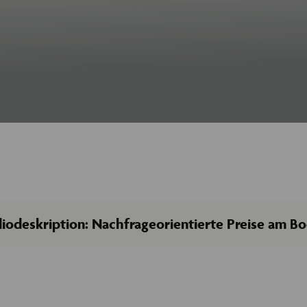
atbot
f künstlicher Intelligenz und kann Fehler machen. Überprüfen Sie wichtige Informationen.
n ich helfen?
iodeskription: Nachfrageorientierte Preise am B