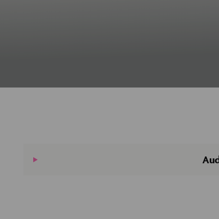
Peet
Bodensee-Therme Ch
Hinweis: Peet basiert au
Peet
Hallo. Wie kan
Aud